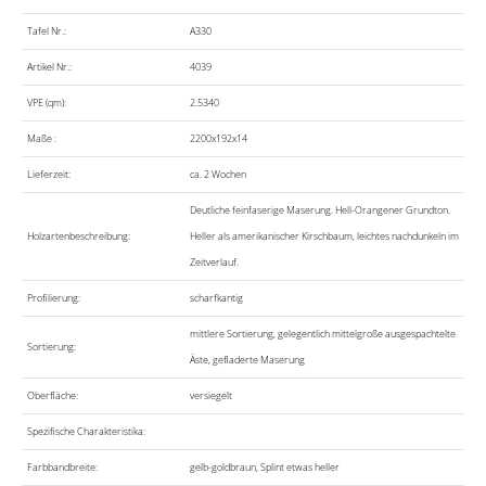
Tafel Nr.:
A330
Artikel Nr.:
4039
VPE (qm):
2.5340
Maße :
2200x192x14
Lieferzeit:
ca. 2 Wochen
Deutliche feinfaserige Maserung. Hell-Orangener Grundton.
Holzartenbeschreibung:
Heller als amerikanischer Kirschbaum, leichtes nachdunkeln im
Zeitverlauf.
Profilierung:
scharfkantig
mittlere Sortierung, gelegentlich mittelgroße ausgespachtelte
Sortierung:
Äste, gefladerte Maserung
Oberfläche:
versiegelt
Spezifische Charakteristika:
Farbbandbreite:
gelb-goldbraun, Splint etwas heller