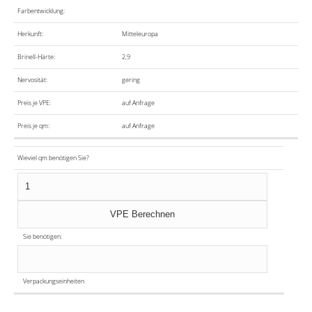
Farbentwicklung:
Herkunft:
Mitteleuropa
Brinell-Härte:
2,9
Nervosität:
gering
Preis je VPE:
auf Anfrage
Preis je qm:
auf Anfrage
Wieviel qm benötigen Sie?
Sie benötigen:
Verpackungseinheiten