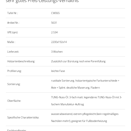
sehr gutes Preis-Leistungs-Verhältnis
Tafel Nr.:
CW065
Artikel Nr.:
5631
VPE (qm):
2.534
Maße :
2200x192x14
Lieferzeit:
3 Wochen
Holzartenbeschreibung:
Zusätzlich zur Bürstung noch eine Porenfüllung
Profilierung:
leichte Fase
rustikale Sortierung. holzartentypische Farbunterschiede +
Sortierung:
Äste + Splint. deutliche Maserung, Fladern
TUNG-Nuss-Öl. 3-fach matt. legendäres TUNG-Nuss-Öl mit 3-
Oberfläche:
fachem Manufaktur-Auftrag
wasserabweisend, extrem pflegeleicht (kein regelmäßiges
Spezifische Charakteristika:
Nachölen mehr!), geeignet für Fußbodenheizung
Farbbandbreite: