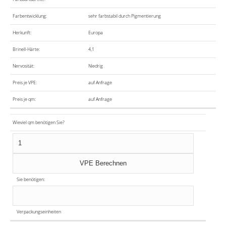
Farbentwicklung:
sehr farbstabil durch Pigmentierung
Herkunft:
Europa
Brinell-Härte:
4,1
Nervosität:
Niedrig
Preis je VPE:
auf Anfrage
Preis je qm:
auf Anfrage
Wieviel qm benötigen Sie?
Sie benötigen:
Verpackungseinheiten