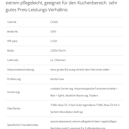
extrem pflegeleicht, geeignet für den Küchenbereich. sehr
gutes Preis-Leistungs-Verhältnis
Tafel Nr.:
CX305
Artikel Nr.:
5393
VPE (qm):
2.534
Maße :
2200x192x14
Lieferzeit:
ca. 3 Wochen
Holzartenbeschreibung:
extra grobe Bürstung verleiht dem Holz einen edlen
Profilierung:
leichte Fase
rustikale Sortierung. holzartentypische Farbunterschiede +
Sortierung:
Äste + Splint. deutliche Maserung, Fladern
TUNG-Nuss-Öl. 3-fach Gold. legendäres TUNG-Nuss-Öl mit 3-
Oberfläche:
fachem Manufaktur-Auftrag
wasserabweisend, extrem pflegeleicht (kein regelmäßiges
Spezifische Charakteristika:
Nachölen mehr!), geeignet für Fußbodenheizung