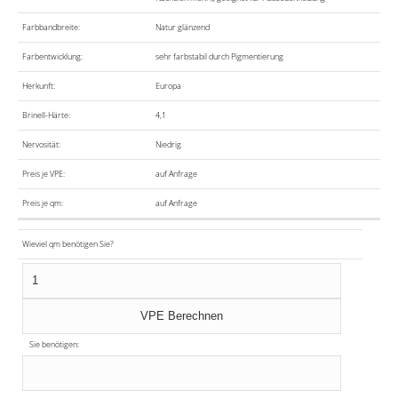
Farbbandbreite:
Natur glänzend
Farbentwicklung:
sehr farbstabil durch Pigmentierung
Herkunft:
Europa
Brinell-Härte:
4,1
Nervosität:
Niedrig
Preis je VPE:
auf Anfrage
Preis je qm:
auf Anfrage
Wieviel qm benötigen Sie?
Sie benötigen: