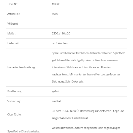
Tafel Nr.:
MK085
Artikel Nr.:
5910
VPE (qm):
Maße :
2300 x 136 x 20
Lieferzeit:
ca. 3 Wochen
Splint- und Kernholz farblich deutlich unterschieden. Splintholz
gelblichweiß bis rötlichgelb, unter Lichteinfluss zu einem
Holzartenbeschreibung:
intensiven rötlichbraunen bis rotbraunen Alterston
nachdunkelnd. Mit markanter bestreifter bzw. gefladerter
Zeichnung. Sehr Dekorativ.
Profilierung:
gefast
Sortierung:
rustikal
3-Fache TUNG-Nuss-Öl-Behandlung zur einfachen Pflege und
Oberfläche:
langanhaltender Farbstabilität.
wasserabweisend, extrem pflegeleicht (kein regelmäßiges
Spezifische Charakteristika: