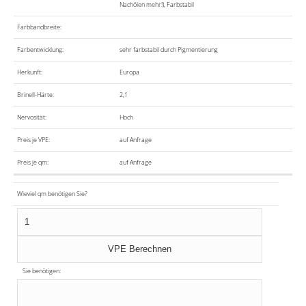
Nachölen mehr!), Farbstabil
Farbbandbreite:
Farbentwicklung:
sehr farbstabil durch Pigmentierung
Herkunft:
Europa
Brinell-Härte:
2,1
Nervosität:
Hoch
Preis je VPE:
auf Anfrage
Preis je qm:
auf Anfrage
Wieviel qm benötigen Sie?
Sie benötigen: