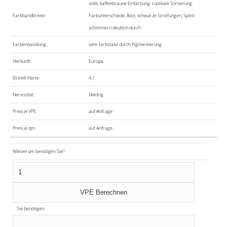
volle, kaffeebraune Einfärbung. rustikale Sortierung.
Farbbandbreite:
Farbunterschiede, Äste, schwarze Streifungen, Splint
schimmern deutlich durch
Farbentwicklung:
sehr farbstabil durch Pigmentierung
Herkunft:
Europa
Brinell-Härte:
4,1
Nervosität:
Niedrig
Preis je VPE:
auf Anfrage
Preis je qm:
auf Anfrage
Wieviel qm benötigen Sie?
Sie benötigen: