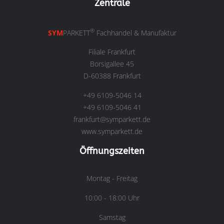
Zentrale
®
SYM
PARKETT
Fachhandel & Manufaktur
Filiale Frankfurt
Borsigallee 45
D-60388 Frankfurt
+49 6109-5046 14
+49 6109-5046 41
frankfurt@symparkett.de
www.symparkett.de
Öffnungszeiten
Montag - Freitag
10:00 - 18:00 Uhr
Samstag