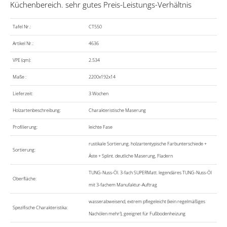
Küchenbereich. sehr gutes Preis-Leistungs-Verhältnis
Tafel Nr.:
CT550
Artikel Nr.:
4636
VPE (qm):
2.534
Maße :
2200x192x14
Lieferzeit:
3 Wochen
Holzartenbeschreibung:
Charakteristische Maserung
Profilierung:
leichte Fase
rustikale Sortierung. holzartentypische Farbunterschiede +
Sortierung:
Äste + Splint. deutliche Maserung, Fladern
TUNG-Nuss-Öl. 3-fach SUPERMatt. legendäres TUNG-Nuss-Öl
Oberfläche:
mit 3-fachem Manufaktur-Auftrag
wasserabweisend, extrem pflegeleicht (kein regelmäßiges
Spezifische Charakteristika:
Nachölen mehr!), geeignet für Fußbodenheizung