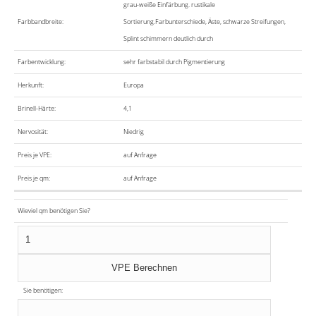
grau-weiße Einfärbung. rustikale
Farbbandbreite:
Sortierung.Farbunterschiede, Äste, schwarze Streifungen,
Splint schimmern deutlich durch
Farbentwicklung:
sehr farbstabil durch Pigmentierung
Herkunft:
Europa
Brinell-Härte:
4,1
Nervosität:
Niedrig
Preis je VPE:
auf Anfrage
Preis je qm:
auf Anfrage
Wieviel qm benötigen Sie?
Sie benötigen: