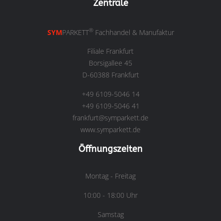
Zentrale
®
SYM
PARKETT
Fachhandel & Manufaktur
Filiale Frankfurt
Borsigallee 45
D-60388 Frankfurt
+49 6109-5046 14
+49 6109-5046 41
frankfurt@symparkett.de
www.symparkett.de
Öffnungszeiten
Montag - Freitag
10:00 - 18:00 Uhr
Samstag