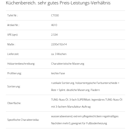
Küchenbereich. sehr gutes Preis-Leistungs-Verhältnis
Tafel Nr.:
CT030
Artikel Nr.:
4610
VPE (qm):
2.534
Maße :
2200x192x14
Lieferzeit:
ca. 3 Wochen
Holzartenbeschreibung:
Charakteristische Maserung
Profilierung:
leichte Fase
rustikale Sortierung. holzartentypische Farbunterschiede +
Sortierung:
Äste + Splint. deutliche Maserung, Fladern
TUNG-Nuss-Öl. 3-fach SUPERMatt. legendäres TUNG-Nuss-Öl
Oberfläche:
mit 3-fachem Manufaktur-Auftrag
wasserabweisend, extrem pflegeleicht (kein regelmäßiges
Spezifische Charakteristika:
Nachölen mehr!), geeignet für Fußbodenheizung