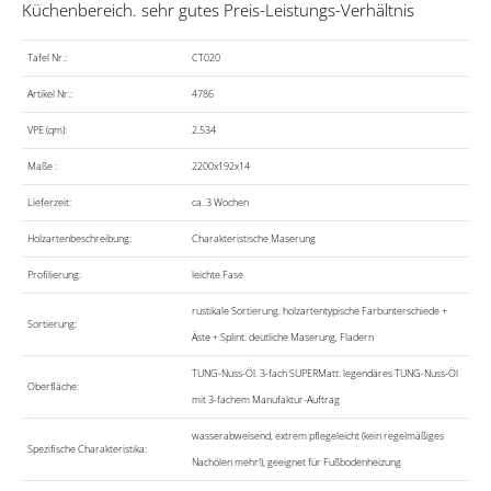
Küchenbereich. sehr gutes Preis-Leistungs-Verhältnis
Tafel Nr.:
CT020
Artikel Nr.:
4786
VPE (qm):
2.534
Maße :
2200x192x14
Lieferzeit:
ca. 3 Wochen
Holzartenbeschreibung:
Charakteristische Maserung
Profilierung:
leichte Fase
rustikale Sortierung. holzartentypische Farbunterschiede +
Sortierung:
Äste + Splint. deutliche Maserung, Fladern
TUNG-Nuss-Öl. 3-fach SUPERMatt. legendäres TUNG-Nuss-Öl
Oberfläche:
mit 3-fachem Manufaktur-Auftrag
wasserabweisend, extrem pflegeleicht (kein regelmäßiges
Spezifische Charakteristika:
Nachölen mehr!), geeignet für Fußbodenheizung