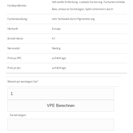
hell-weiße Einfärbung. rustikale Sortierung. Farbunterschiede,
Farbbandbreite:
Äste, schwarze Streifungen, Splint schimmern durch
Farbentwicklung:
sehr farbstabil durch Pigmentierung
Herkunft:
Europa
Brinell-Härte:
4,1
Nervosität:
Niedrig
Preis je VPE:
auf Anfrage
Preis je qm:
auf Anfrage
Wieviel qm benötigen Sie?
Sie benötigen: