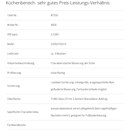
Küchenbereich. sehr gutes Preis-Leistungs-Verhältnis
Tafel Nr.:
AT550
Artikel Nr.:
4606
VPE (qm):
2.5340
Maße :
2200x192x14
Lieferzeit:
ca. 3 Wochen
Holzartenbeschreibung:
Charakteristische Maserung der Eiche
Profilierung:
scharfkantig
rustikale Sortierung, mittelgroße, ausgespachtelte Äste.
Sortierung:
gefladerte Maserung, Farbunterschiede möglich
Oberfläche:
TUNG-Nuss-Öl mit 3-fachem Manufaktur-Auftrag
wasserabweisend, exrem pflegeleicht (kein regelmäßiges
Spezifische Charakteristika:
Nachölen mehr!), geeignet für Fußbodenheizung
Farbbandbreite: