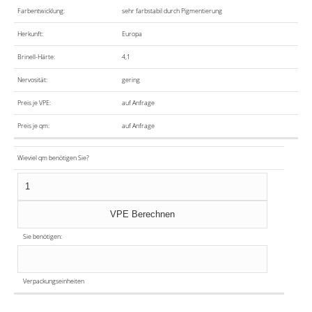
Farbentwicklung:
sehr farbstabil durch Pigmentierung
Herkunft:
Europa
Brinell-Härte:
4,1
Nervosität:
gering
Preis je VPE:
auf Anfrage
Preis je qm:
auf Anfrage
Wieviel qm benötigen Sie?
Sie benötigen:
Verpackungseinheiten