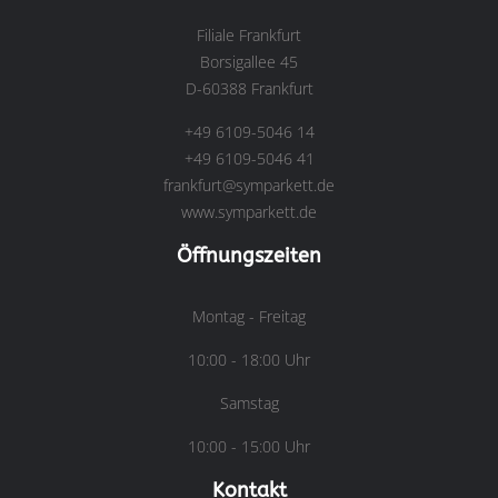
Filiale Frankfurt
Borsigallee 45
D-60388 Frankfurt
+49 6109-5046 14
+49 6109-5046 41
frankfurt@symparkett.de
www.symparkett.de
Öffnungszeiten
Montag - Freitag
10:00 - 18:00 Uhr
Samstag
10:00 - 15:00 Uhr
Kontakt