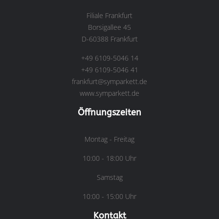
Filiale Frankfurt
Borsigallee 45
D-60388 Frankfurt
+49 6109-5046 14
+49 6109-5046 41
frankfurt@symparkett.de
www.symparkett.de
Öffnungszeiten
Montag - Freitag
10:00 - 18:00 Uhr
Samstag
10:00 - 15:00 Uhr
Kontakt