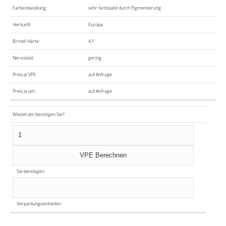
Farbentwicklung:
sehr farbstabil durch Pigmentierung
Herkunft:
Europa
Brinell-Härte:
4,1
Nervosität:
gering
Preis je VPE:
auf Anfrage
Preis je qm:
auf Anfrage
Wieviel qm benötigen Sie?
Sie benötigen:
Verpackungseinheiten