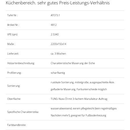
Küchenbereich. sehr gutes Preis-Leistungs-Verhältnis
Tafel Nr.:
AT073.1
Artikel Nr.:
4812
VPE (qm):
2.5340
Maße :
2200x192x14
Lieferzeit:
ca. 3 Wochen
Holzartenbeschreibung:
Charakteristische Maserung der Eiche
Profilierung:
scharfkantig
rustikale Sortierung, mittelgroße, ausgespachtelte Äste.
Sortierung:
gefladerte Maserung, Farbunterschiede möglich
Oberfläche:
TUNG-Nuss-Öl mit 3-fachem Manufaktur-Auftrag
wasserabweisend, exrem pflegeleicht (kein regelmäßiges
Spezifische Charakteristika:
Nachölen mehr!), geeignet für Fußbodenheizung
Farbbandbreite: