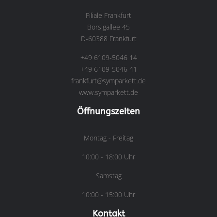
Filiale Frankfurt
Borsigallee 45
D-60388 Frankfurt
+49 6109-5046 14
+49 6109-5046 41
frankfurt@symparkett.de
www.symparkett.de
Öffnungszeiten
Montag - Freitag
10:00 - 18:00 Uhr
Samstag
10:00 - 15:00 Uhr
Kontakt