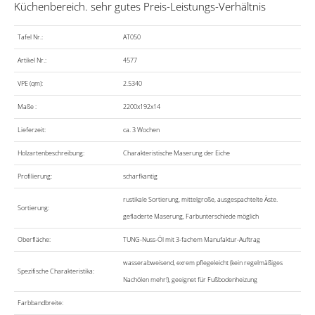
Küchenbereich. sehr gutes Preis-Leistungs-Verhältnis
Tafel Nr.:
AT050
Artikel Nr.:
4577
VPE (qm):
2.5340
Maße :
2200x192x14
Lieferzeit:
ca. 3 Wochen
Holzartenbeschreibung:
Charakteristische Maserung der Eiche
Profilierung:
scharfkantig
rustikale Sortierung, mittelgroße, ausgespachtelte Äste.
Sortierung:
gefladerte Maserung, Farbunterschiede möglich
Oberfläche:
TUNG-Nuss-Öl mit 3-fachem Manufaktur-Auftrag
wasserabweisend, exrem pflegeleicht (kein regelmäßiges
Spezifische Charakteristika:
Nachölen mehr!), geeignet für Fußbodenheizung
Farbbandbreite: