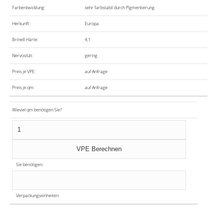
Farbentwicklung:
sehr farbstabil durch Pigmentierung
Herkunft:
Europa
Brinell-Härte:
4,1
Nervosität:
gering
Preis je VPE:
auf Anfrage
Preis je qm:
auf Anfrage
Wieviel qm benötigen Sie?
Sie benötigen:
Verpackungseinheiten