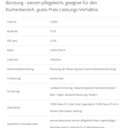
Bürstung - extrem pflegeleicht, geeignet für den
Küchenbereich. gutes Preis-Leistungs-Verhältnis
Tafel Nr.:
CV300
Artikel Nr.:
5133
VPE (qm):
2.534
Maße :
2200x192x14
Lieferzeit:
3 Wochen
Holzartenbeschreibung:
Betonung der Maserung durch eine mittelstarke Bürstung
Profilierung:
leichte Fase
rustikale Sortierung. holzartentypische Farbunterschiede +
Sortierung:
Äste + Splint. deutliche Maserung, Fladern
TUNG-Nuss-Öl. 3-fach matt. legendäres TUNG-Nuss-Öl mit 3-
Oberfläche:
fachem Manufaktur-Auftrag
wasserabweisend, extrem pflegeleicht (kein regelmäßiges
Spezifische Charakteristika:
Nachölen mehr!), geeignet für Fußbodenheizung