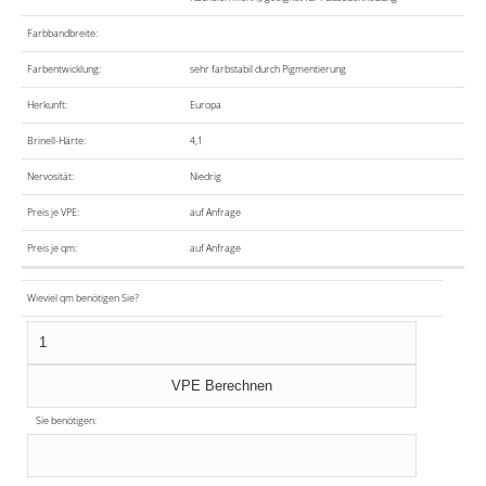
Farbbandbreite:
Farbentwicklung:
sehr farbstabil durch Pigmentierung
Herkunft:
Europa
Brinell-Härte:
4,1
Nervosität:
Niedrig
Preis je VPE:
auf Anfrage
Preis je qm:
auf Anfrage
Wieviel qm benötigen Sie?
Sie benötigen: