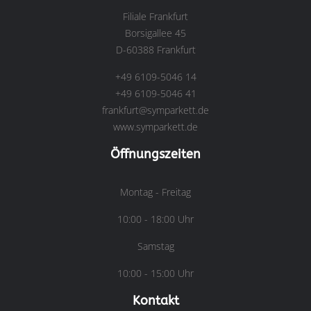
Filiale Frankfurt
Borsigallee 45
D-60388 Frankfurt
+49 6109-5046 14
+49 6109-5046 41
frankfurt@symparkett.de
www.symparkett.de
Öffnungszeiten
Montag - Freitag
10:00 - 18:00 Uhr
Samstag
10:00 - 15:00 Uhr
Kontakt