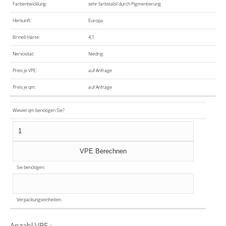
Farbentwicklung:
sehr farbstabil durch Pigmentierung
Herkunft:
Europa
Brinell-Härte:
4,1
Nervosität:
Niedrig
Preis je VPE:
auf Anfrage
Preis je qm:
auf Anfrage
Wieviel qm benötigen Sie?
Sie benötigen:
Verpackungseinheiten
Anzahl VPE :