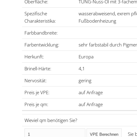
Oberfläche:
TUNG-Nuss-Öl mit 3-fachem
Spezifische
wasserabweisend, exrem pfle
Charakteristika:
Fußbodenheizung
Farbbandbreite:
Farbentwicklung:
sehr farbstabil durch Pigme
Herkunft:
Europa
Brinell-Härte:
4,1
Nervosität:
gering
Preis je VPE:
auf Anfrage
Preis je qm:
auf Anfrage
Wieviel qm benötigen Sie?
Sie b