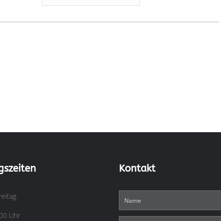
gszeiten
Kontakt
reitag
:00 Uhr