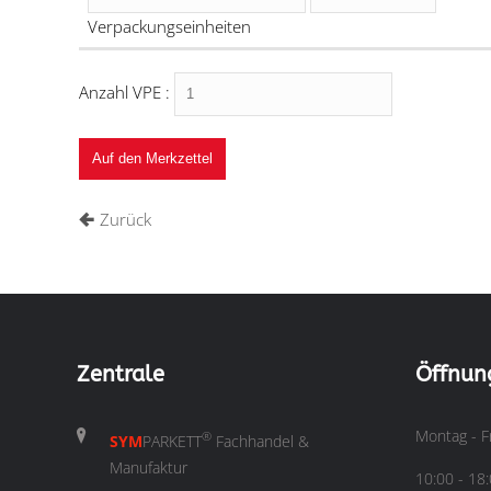
Verpackungseinheiten
Anzahl VPE :
Zurück
Zentrale
Öffnun
Montag - F
®
SYM
PARKETT
Fachhandel &
Manufaktur
10:00 - 18