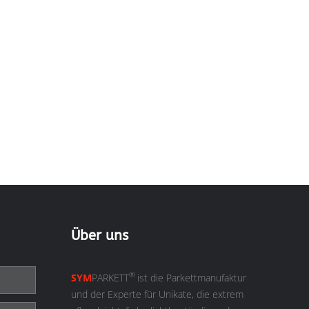
Über uns
®
SYM
PARKETT
ist die Parkettmanufaktur
und der Experte für Unikate, die extrem