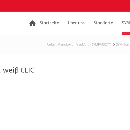
Startseite
Über uns
Standorte
SYM
Parkett Manufaktur Frankfurt - SYMPARKETT
SYM-Sort
 weiß CLIC