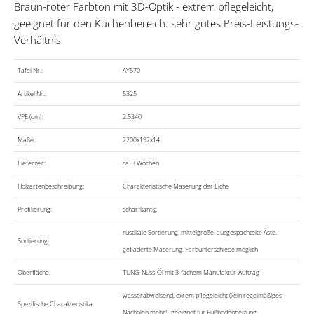
Braun-roter Farbton mit 3D-Optik - extrem pflegeleicht,
geeignet für den Küchenbereich. sehr gutes Preis-Leistungs-
Verhältnis
Tafel Nr.:
AY570
Artikel Nr.:
5325
VPE (qm):
2.5340
Maße :
2200x192x14
Lieferzeit:
ca. 3 Wochen
Holzartenbeschreibung:
Charakteristische Maserung der Eiche
Profilierung:
scharfkantig
rustikale Sortierung, mittelgroße, ausgespachtelte Äste.
Sortierung:
gefladerte Maserung, Farbunterschiede möglich
Oberfläche:
TUNG-Nuss-Öl mit 3-fachem Manufaktur-Auftrag
wasserabweisend, exrem pflegeleicht (kein regelmäßiges
Spezifische Charakteristika:
Nachölen mehr!), geeignet für Fußbodenheizung