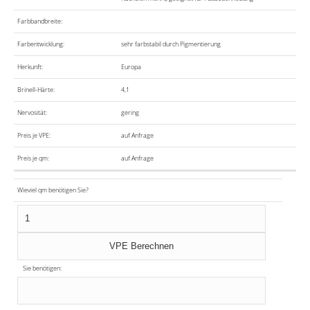
Farbbandbreite:
Farbentwicklung:
sehr farbstabil durch Pigmentierung
Herkunft:
Europa
Brinell-Härte:
4,1
Nervosität:
gering
Preis je VPE:
auf Anfrage
Preis je qm:
auf Anfrage
Wieviel qm benötigen Sie?
Sie benötigen: