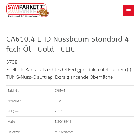
CA610.4 LHD Nussbaum Standard 4-
fach Öl -Gold- CLIC
5708
Edelholz-Rarität als echtes Öl-Fertigprodukt mit 4-fachem (!)
TUNG-Nuss-Ölauftrag. Extra glänzende Oberfläche
Tafel Nr.:
CA610.4
Artikel Nr.:
5708
VPE (qm):
2.812
Maße :
1860x189x15
Lieferzeit:
ca. 4-6 Wochen