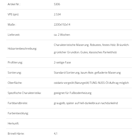
Artikel Nr.:
5306
VPE (qm):
2.534
Maße :
2200x192x14
Lieferzeit:
ca. 2 Wochen
Charakteristische Maserung. Robustes, festes Holz. Bräunlich-
Holzartenbeschreibung:
grünlicher Grundton. Gutes, klassisches Parkettholz
Profilierung:
2-seitige Fase
Sortierung:
Standard-Sortierung, kaum Äste. gefladerte Maserung
Oberfläche:
oxidativ vorgeölt (Naturgeölt) TUNG-NUSS-Öl-Auftrag möglich
Spezifische Charakteristika:
geeignet für Fußbodenheizung
Farbbandbreite:
graugelb, später auf hell-dunkelbraun nachdunkelnd
Farbentwicklung:
Herkunft:
Brinell-Härte:
4,1