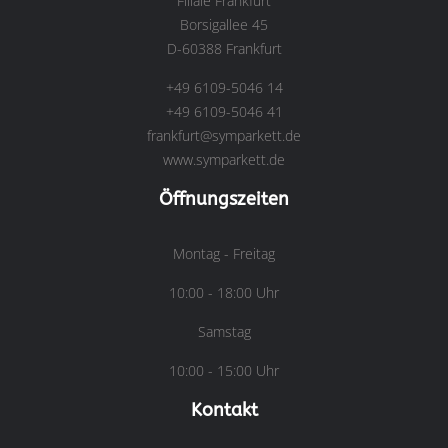
Filiale Frankfurt
Borsigallee 45
D-60388 Frankfurt
+49 6109-5046 14
+49 6109-5046 41
frankfurt@symparkett.de
www.symparkett.de
Öffnungszeiten
Montag - Freitag
10:00 - 18:00 Uhr
Samstag
10:00 - 15:00 Uhr
Kontakt