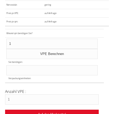
Nervosität:
gering
Preis je VPE:
auf Anfrage
Preis je qm:
auf Anfrage
Wieviel qm benötigen Sie?
Sie benötigen:
Verpackungseinheiten
Anzahl VPE :