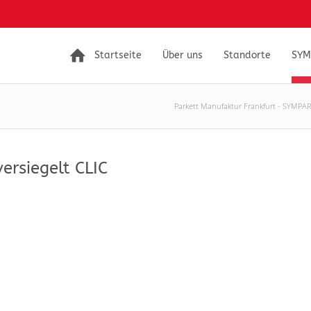
Startseite
Über uns
Standorte
SYM
Parkett Manufaktur Frankfurt - SYMPA
rsiegelt CLIC