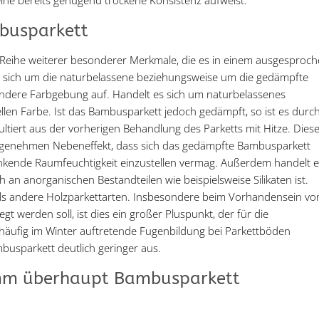
ine bereits genügend trockene Konsistenz aufweist.
busparkett
Reihe weiterer besonderer Merkmale, die es in einem ausgesproc
 es sich um die naturbelassene beziehungsweise um die gedämpfte
andere Farbgebung auf. Handelt es sich um naturbelassenes
llen Farbe. Ist das Bambusparkett jedoch gedämpft, so ist es durc
tiert aus der vorherigen Behandlung des Parketts mit Hitze. Dies
ngenehmen Nebeneffekt, dass sich das gedämpfte Bambusparkett
kende Raumfeuchtigkeit einzustellen vermag. Außerdem handelt e
 an anorganischen Bestandteilen wie beispielsweise Silikaten ist.
als andere Holzparkettarten. Insbesondere beim Vorhandensein vo
t werden soll, ist dies ein großer Pluspunkt, der für die
äufig im Winter auftretende Fugenbildung bei Parkettböden
mbusparkett deutlich geringer aus.
mm überhaupt Bambusparkett