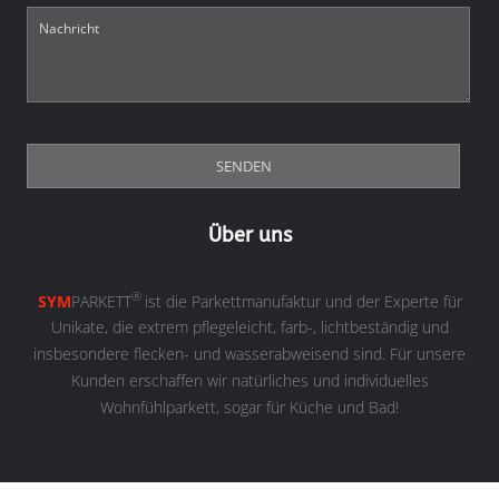
Über uns
®
SYM
PARKETT
ist die Parkettmanufaktur und der Experte für
Unikate, die extrem pflegeleicht, farb-, lichtbeständig und
insbesondere flecken- und wasserabweisend sind. Für unsere
Kunden erschaffen wir natürliches und individuelles
Wohnfühlparkett, sogar für Küche und Bad!