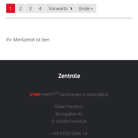
1
2
3
4
Vorwärts
Ende »
Ihr Merkzettel ist leer.
Zentrale
®
SYM
PARKETT
Fachhandel & Manufaktur
Filiale Frankfurt
Borsigallee 45
D-60388 Frankfurt
+49 6109-5046 14